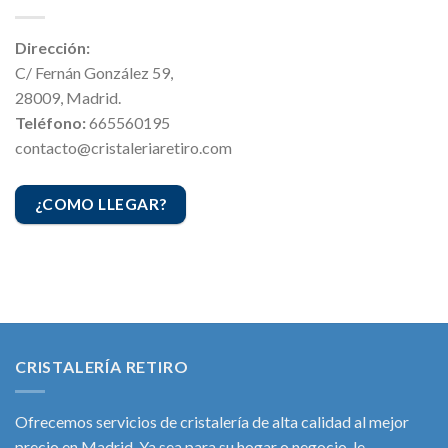
Dirección:
C/ Fernán González 59,
28009, Madrid.
Teléfono:
665560195
contacto@cristaleriaretiro.com
¿COMO LLEGAR?
CRISTALERÍA RETIRO
Ofrecemos servicios de cristalería de alta calidad al mejor
precio en Madrid. Ya sea para su hogar o negocio, le