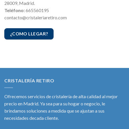
28009, Madrid.
Teléfono:
665560195
contacto@cristaleriaretiro.com
¿COMO LLEGAR?
CRISTALERÍA RETIRO
Ofrecemos servicios de cristalería de alta calidad al mejor
precio en Madrid. Ya sea para su hogar o negocio, le
brindamos soluciones a medida que se ajustan a sus
necesidades decada cliente.